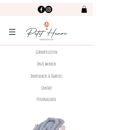
Geboortelijsten
Onze merken
Doopsuikers & Kaartjes
Contact
Personalisatie