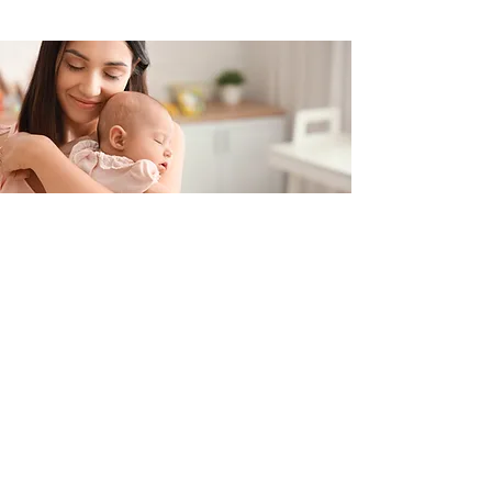
Contacteer ons
+32 499/725276
BE0705996979
hello@petit-henri.be
Petit Henri Babyboetiek
Spoorwegstraat 20