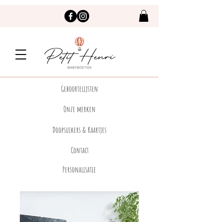
Geboortelijsten
Onze merken
Doopsuikers & Kaartjes
Contact
Personalisatie