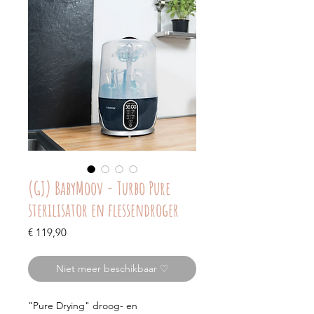
(GJ) BabyMoov - Turbo Pure
sterilisator en flessendroger
Prijs
€ 119,90
Niet meer beschikbaar ♡
"Pure Drying" droog- en