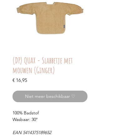
(DP) QUAX - Slabbetje met
mouwen (Ginger)
Prijs
€ 16,95
Niet meer beschikbaar ♡
100% Badstof
Wasbaar: 30°
EAN 5414375189652