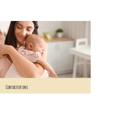
Contacteer ons
+32 499/725276
BE0705996979
hello@petit-henri.be