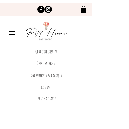
Geboortelijsten
Onze merken
Doopsuikers & Kaartjes
Contact
Personalisatie