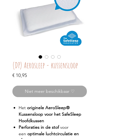
(DP) Aerosleep - kussensloop
Prijs
€ 10,95
Niet meer beschikbaar ♡
Het
originele AeroSleep®
Kussensloop voor het SafeSleep
Hoofdkussen
Perforaties in de stof
voor
een
optimale luchtcirculatie en