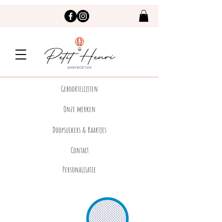
Geboortelijsten
Onze merken
Doopsuikers & Kaartjes
Contact
Personalisatie