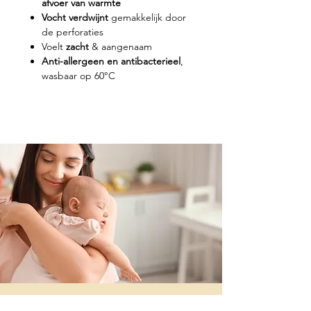
afvoer van warmte
Vocht verdwijnt
gemakkelijk door
de perforaties
Voelt
zacht
& aangenaam
Anti-allergeen en antibacterieel
,
wasbaar op 60°C
Contacteer ons