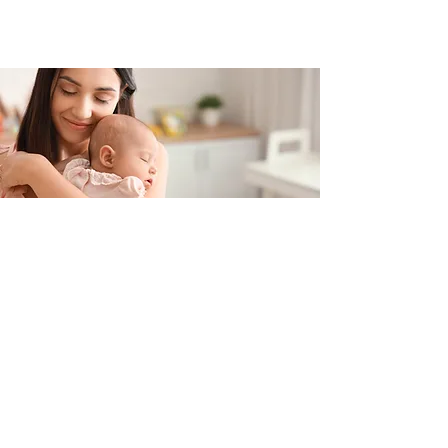
Contacteer ons
+32 499/725276
BE0705996979
hello@petit-henri.be
Petit Henri Babyboetiek