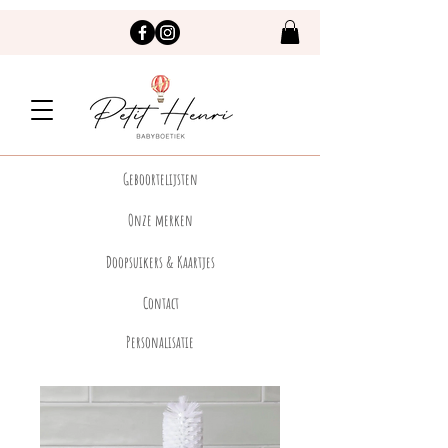
Geboortelijsten
Onze merken
Doopsuikers & Kaartjes
Contact
Personalisatie