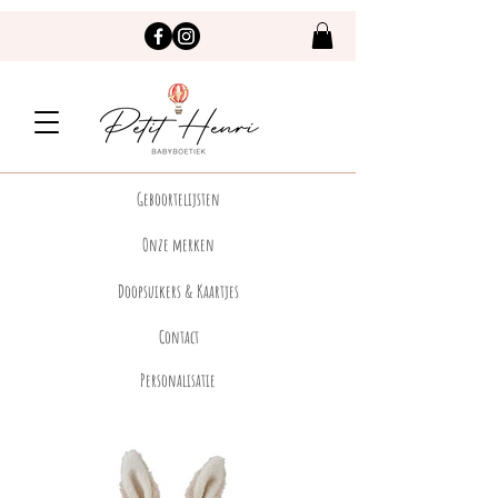
Geboortelijsten
Onze merken
Doopsuikers & Kaartjes
Contact
Personalisatie