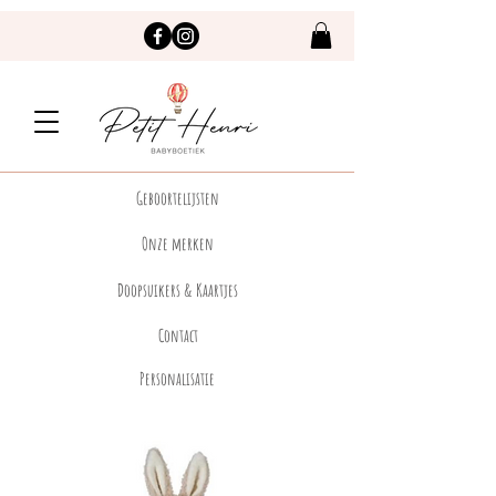
Geboortelijsten
Onze merken
Doopsuikers & Kaartjes
Contact
Personalisatie