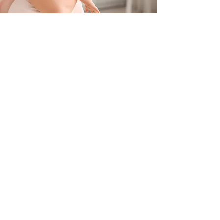
Contacteer ons
+32 499/725276
BE0705996979
hello@petit-henri.be
Petit Henri Babyboetiek
Spoorwegstraat 20
8400 Oostende
Openingstijden
Maandag - Dinsdag - Donderdag - Vrijdag:
10u - 16u
​​Zaterdag: op afspraak
woensdag en zondag: gesloten