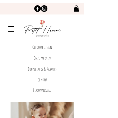
Geboortelijsten
Onze merken
Doopsuikers & Kaartjes
Contact
Personalisatie