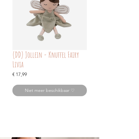
(DD) Jollein - Knuffel Fairy
Livia
Prijs
€ 17,99
Niet meer beschikbaar ♡