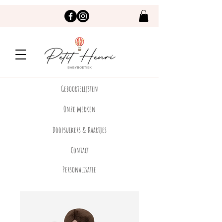
Geboortelijsten
Onze merken
Doopsuikers & Kaartjes
Contact
Personalisatie