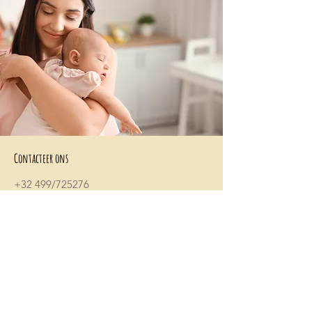
Contacteer ons
+32 499/725276
BE0705996979
hello@petit-henri.be
Petit Henri Babyboetiek
Spoorwegstraat 20
8400 Oostende