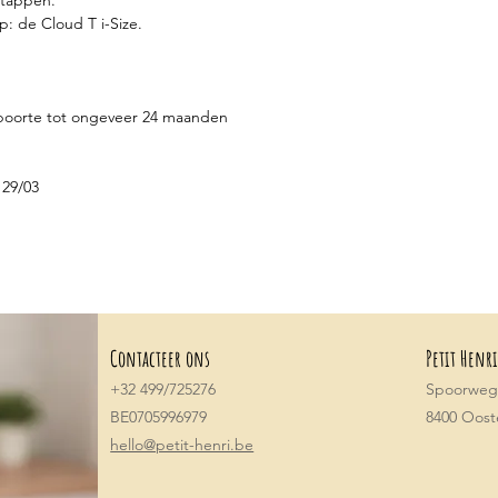
stappen.
p: de Cloud T i-Size.
eboorte tot ongeveer 24 maanden
129/03
Contacteer ons
Petit Henri
+32 499/725276
Spoorwegs
BE0705996979
8400 Oos
hello@petit-henri.be