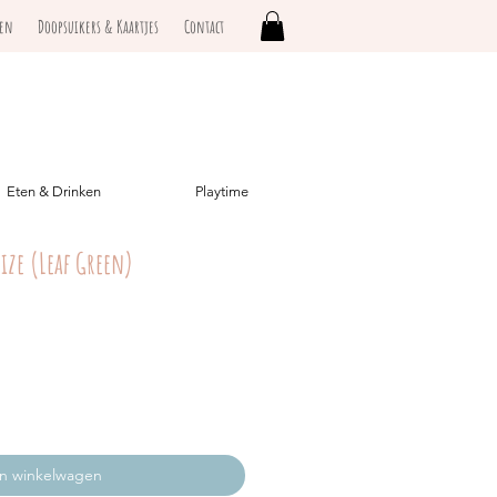
ken
Doopsuikers & Kaartjes
Contact
Eten & Drinken
Playtime
Size (Leaf Green)
In winkelwagen