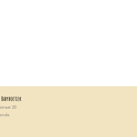
 Babyboetiek
traat 20
tende