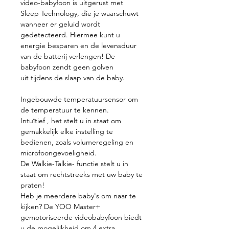
video-babyfoon is uitgerust met
Sleep Technology, die je waarschuwt
wanneer er geluid wordt
gedetecteerd. Hiermee kunt u
energie besparen en de levensduur
van de batterij verlengen! De
babyfoon zendt geen golven
uit tijdens de slaap van de baby.
Ingebouwde temperatuursensor om
de temperatuur te kennen.
Intuïtief , het stelt u in staat om
gemakkelijk elke instelling te
bedienen, zoals volumeregeling en
microfoongevoeligheid.
De Walkie-Talkie- functie stelt u in
staat om rechtstreeks met uw baby te
praten!
Heb je meerdere baby's om naar te
kijken? De YOO Master+
gemotoriseerde videobabyfoon biedt
u de mogelijkheid om 4 extra