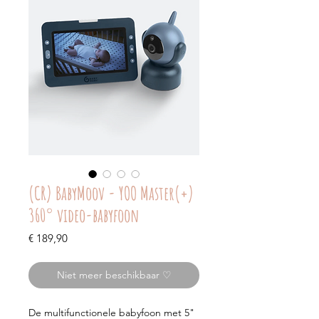
(CR) BabyMoov - YOO Master(+)
360° video-babyfoon
Prijs
€ 189,90
Niet meer beschikbaar ♡
De multifunctionele babyfoon met 5"