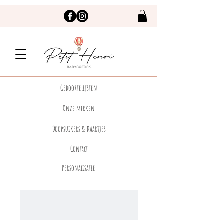
Geboortelijsten
Onze merken
Doopsuikers & Kaartjes
Contact
Personalisatie