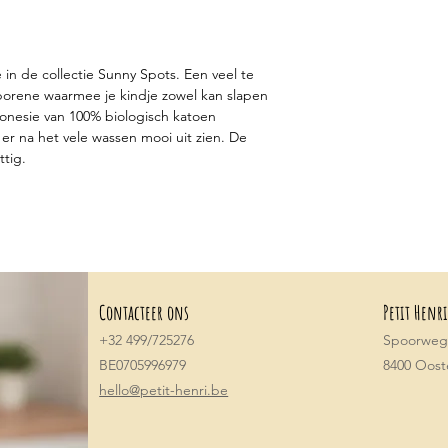
 in de collectie Sunny Spots. Een veel te
borene waarmee je kindje zowel kan slapen
 onesie van 100% biologisch katoen
 er na het vele wassen mooi uit zien. De
ttig.
Contacteer ons
Petit Henri
+32 499/725276
Spoorwegs
BE0705996979
8400 Oos
hello@petit-henri.be