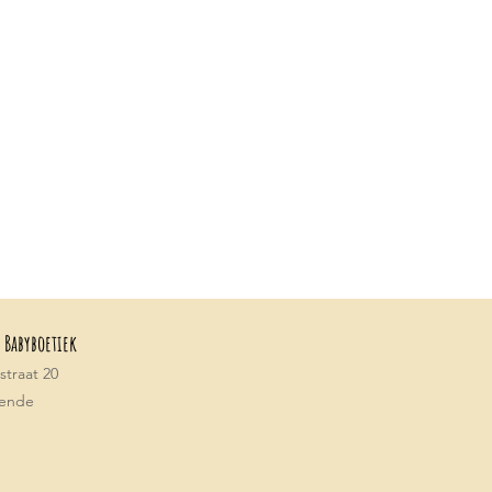
 Babyboetiek
traat 20
tende