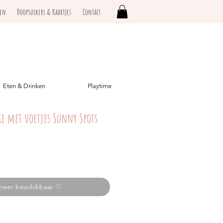
ken
Doopsuikers & Kaartjes
Contact
Eten & Drinken
Playtime
sie met voetjes Sunny Spots
meer beschikbaar ♡