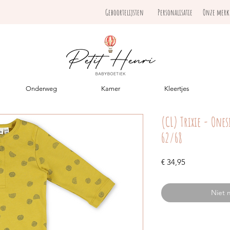
Geboortelijsten
Personalisatie
Onze mer
Onderweg
Kamer
Kleertjes
(CL) Trixie - One
62/68
Prijs
€ 34,95
Niet 