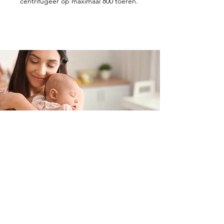
centrifugeer op maximaal 800 toeren.
Contacteer ons
+32 499/725276
BE0705996979
hello@petit-henri.be