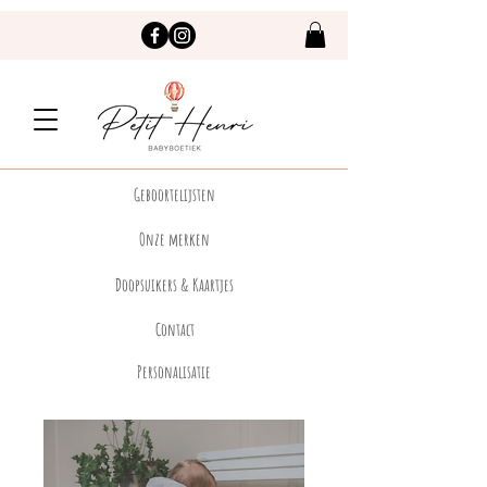
Geboortelijsten
Onze merken
Doopsuikers & Kaartjes
Contact
Personalisatie