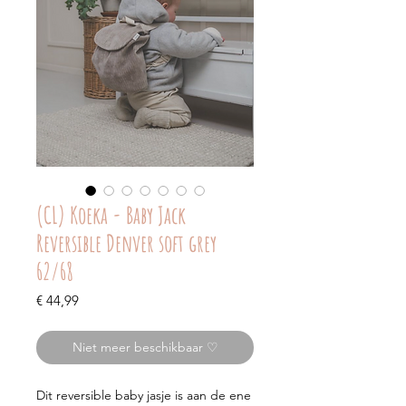
(CL) Koeka - Baby Jack
Reversible Denver soft grey
62/68
Prijs
€ 44,99
Niet meer beschikbaar ♡
Dit reversible baby jasje is aan de ene