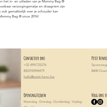
en het in- en uitladen van je Mommy Bag ®
uwbaar verzorgingsmatje en draagriem zijn
as ook gemakkelijk over je schouder kan
l Mommy Bag ® since 2016!
Contacteer ons
Petit Henri
+32 499/725276
Spoorwegs
BE0705996979
8400 Oos
hello@petit-henri.be
Openingstijden
Volg ons v
Maandag - Dinsdag - Donderdag - Vrijdag: