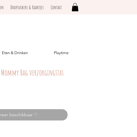
ken
Doopsuikers & Kaartjes
Contact
Eten & Drinken
Playtime
 Mommy Bag verzorgingstas
meer beschikbaar ♡