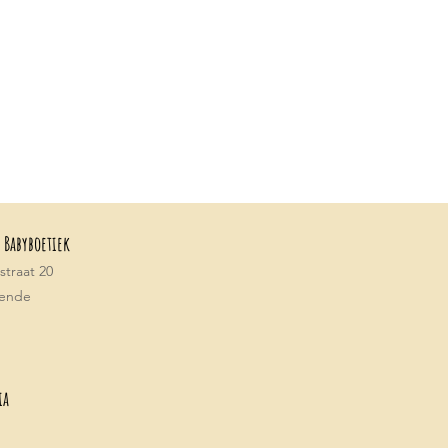
 Babyboetiek
traat 20
tende
ia