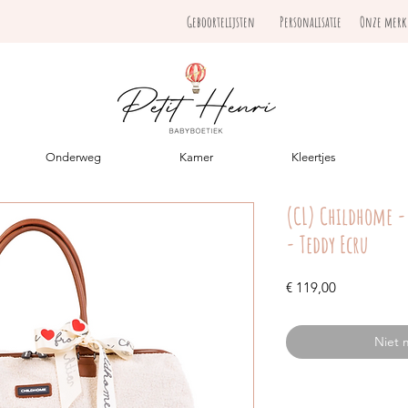
Geboortelijsten
Personalisatie
Onze mer
Onderweg
Kamer
Kleertjes
(CL) Childhome -
- Teddy Ecru
Prijs
€ 119,00
Niet 