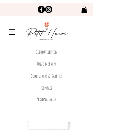
Geboortelijsten
Onze merken
Doopsuikers & Kaartjes
Contact
Personalisatie