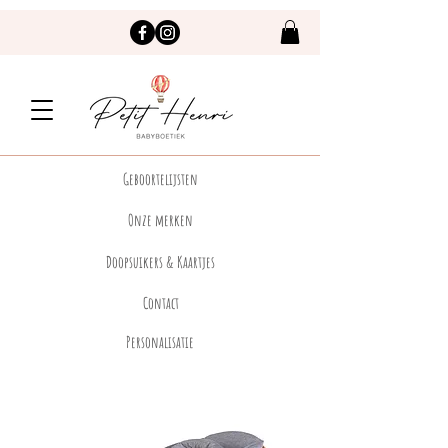
Geboortelijsten
Onze merken
Doopsuikers & Kaartjes
Contact
Personalisatie