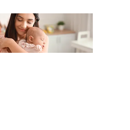
Contacteer ons
+32 499/725276
BE0705996979
hello@petit-henri.be
Petit Henri Babyboetiek