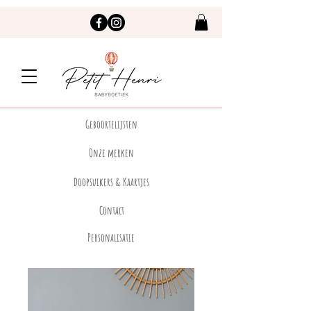
Geboortelijsten
Onze merken
Doopsuikers & Kaartjes
Contact
Personalisatie