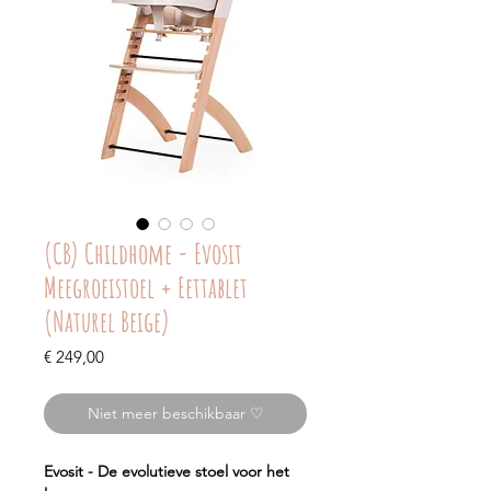
(CB) Childhome - Evosit
Meegroeistoel + Eettablet
(Naturel Beige)
Prijs
€ 249,00
Niet meer beschikbaar ♡
Evosit - De evolutieve stoel voor het