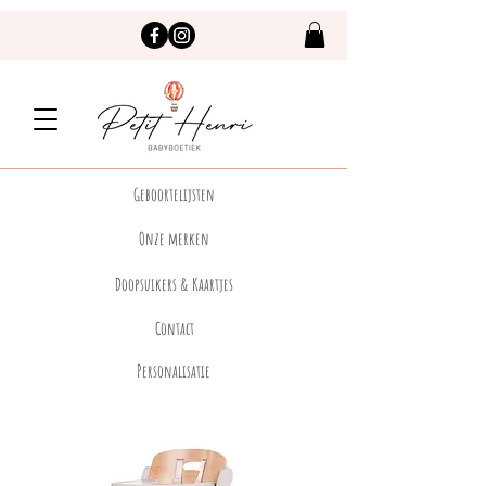
Geboortelijsten
Onze merken
Doopsuikers & Kaartjes
Contact
Personalisatie