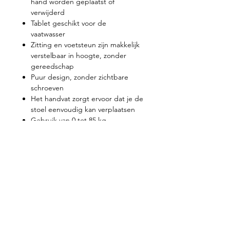
hand worden geplaatst of
verwijderd
Tablet geschikt voor de
vaatwasser
Zitting en voetsteun zijn makkelijk
verstelbaar in hoogte, zonder
gereedschap
Puur design, zonder zichtbare
schroeven
Het handvat zorgt ervoor dat je de
stoel eenvoudig kan verplaatsen
Gebruik van 0 tot 85 kg
Groene indicatoren verzekeren je
van de juiste plaatsing
Standaard inbegrepen
Afneembaar 5-punts harnas
Afneembare bumper
Afneembare tablet