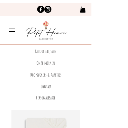
Geboortelijsten
Onze merken
Doopsuikers & Kaartjes
Contact
Personalisatie