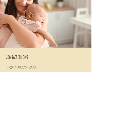
Contacteer ons
+32 499/725276
BE0705996979
hello@petit-henri.be
Petit Henri Babyboetiek
Spoorwegstraat 20
8400 Oostende
Openingstijden