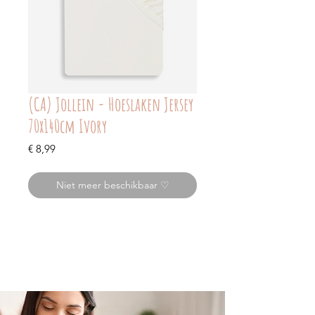
(CA) Jollein - Hoeslaken Jersey
70x140cm Ivory
Prijs
€ 8,99
Niet meer beschikbaar ♡