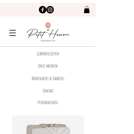
Geboortelijsten
Onze merken
Doopsuikers & Kaartjes
Contact
Personalisatie