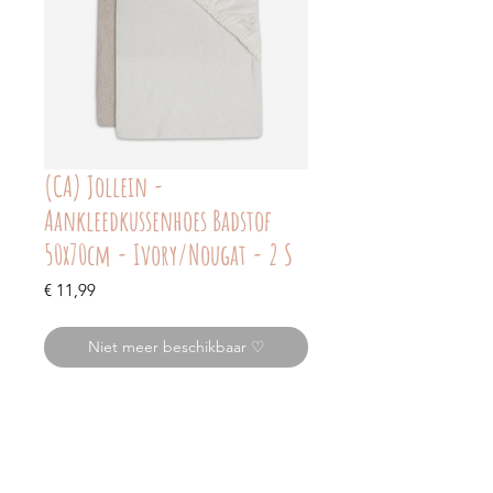
(CA) Jollein -
Aankleedkussenhoes Badstof
50x70cm - Ivory/Nougat - 2 S
Prijs
€ 11,99
Niet meer beschikbaar ♡