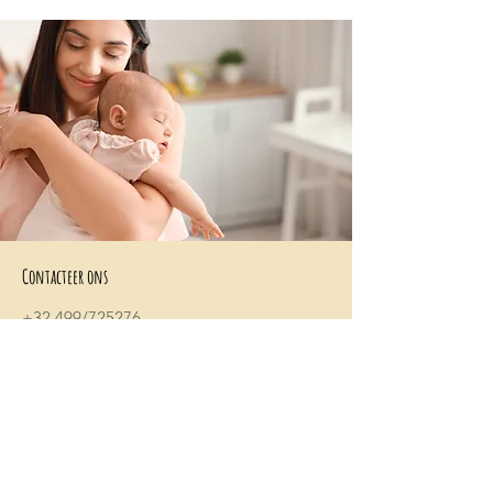
Contacteer ons
+32 499/725276
BE0705996979
hello@petit-henri.be
Petit Henri Babyboetiek
Spoorwegstraat 20