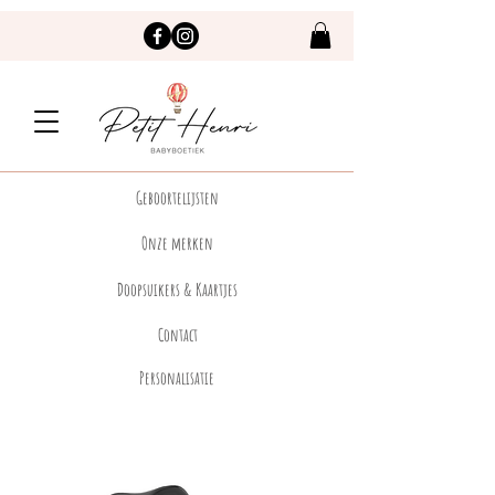
Geboortelijsten
Onze merken
Doopsuikers & Kaartjes
Contact
Personalisatie