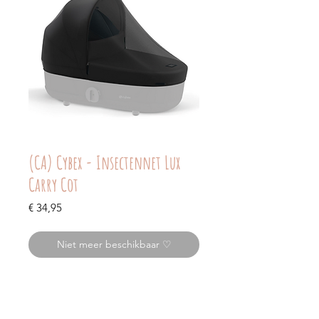
(CA) Cybex - Insectennet Lux
Carry Cot
Prijs
€ 34,95
Niet meer beschikbaar ♡