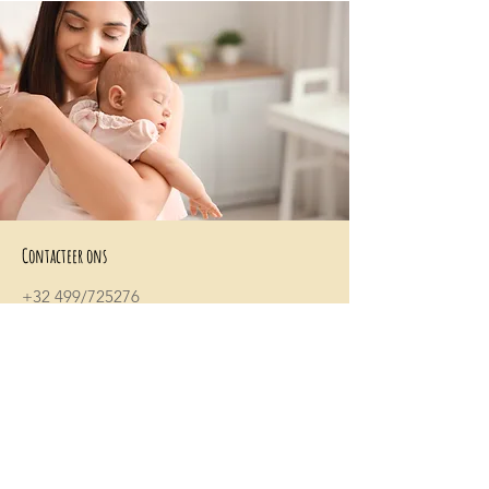
Contacteer ons
+32 499/725276
BE0705996979
hello@petit-henri.be
Petit Henri Babyboetiek
Spoorwegstraat 20
8400 Oostende