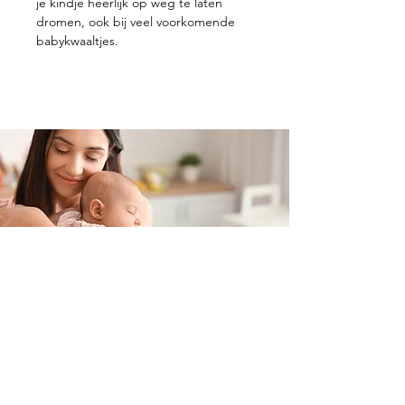
je kindje heerlijk op weg te laten
dromen, ook bij veel voorkomende
babykwaaltjes.
Contacteer ons
+32 499/725276
BE0705996979