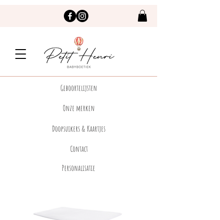
Geboortelijsten
Onze merken
Doopsuikers & Kaartjes
Contact
Personalisatie