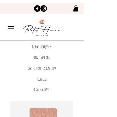
Geboortelijsten
Onze merken
Doopsuikers & Kaartjes
Contact
Personalisatie