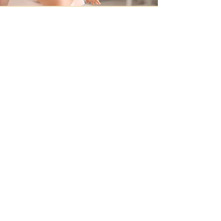
Contacteer ons
+32 499/725276
BE0705996979
hello@petit-henri.be
Petit Henri Babyboetiek
Spoorwegstraat 20
8400 Oostende
Openingstijden
Maandag - Dinsdag - Donderdag - Vrijdag:
10u - 16u
​​Zaterdag: op afspraak
woensdag en zondag: gesloten
Volg ons via