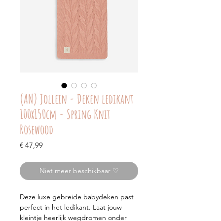
(AN) Jollein - Deken ledikant
100x150cm - Spring Knit
Rosewood
Prijs
€ 47,99
Niet meer beschikbaar ♡
Deze luxe gebreide babydeken past
perfect in het ledikant. Laat jouw
kleintje heerlijk wegdromen onder