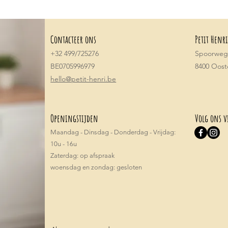
Contacteer ons
Petit Henri
+32 499/725276
Spoorwegs
BE0705996979
8400 Oos
hello@petit-henri.be
Openingstijden
Volg ons v
Maandag - Dinsdag - Donderdag - Vrijdag:
10u - 16u
​​Zaterdag: op afspraak
woensdag en zondag: gesloten