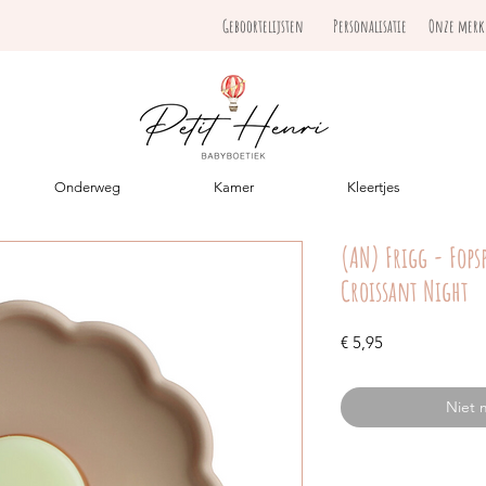
Geboortelijsten
Personalisatie
Onze mer
Onderweg
Kamer
Kleertjes
(AN) Frigg - Fops
Croissant Night
Prijs
€ 5,95
Niet 