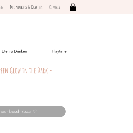
ken
Doopsuikers & Kaartjes
Contact
Eten & Drinken
Playtime
peen Glow in the Dark -
meer beschikbaar ♡