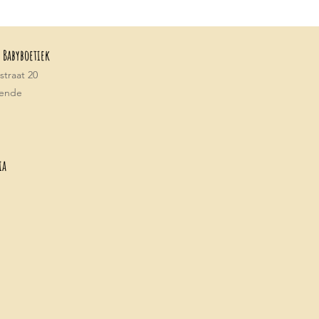
 Babyboetiek
traat 20
tende
ia