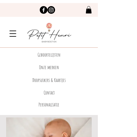
Geboortelijsten
Onze merken
Doopsuikers & Kaartjes
Contact
Personalisatie