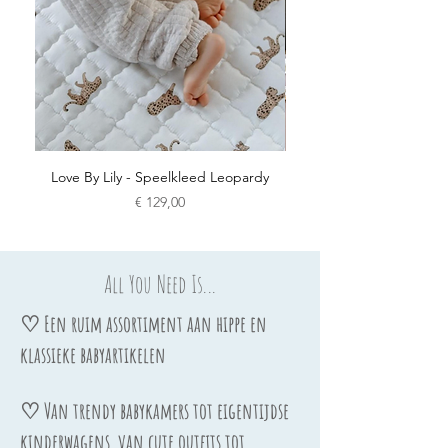
Love By Lily - Speelkleed Leopardy
Love By Lily - Puzzle Pl
Prijs
€ 129,00
All You Need Is...
♡ Een ruim assortiment aan hippe en
klassieke babyartikelen
♡ Van trendy babykamers tot eigentijdse
kinderwagens, van cute outfits tot