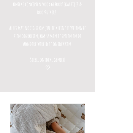
unieke concepten voor geboortekaartjes &
doopsuikers.
Alles wat nodig is om jullie kleine lieveling te
zien opgroeien, om samen te spelen en de
wondere wereld te ontdekken.
Speel, ontdek, geniet!
♡