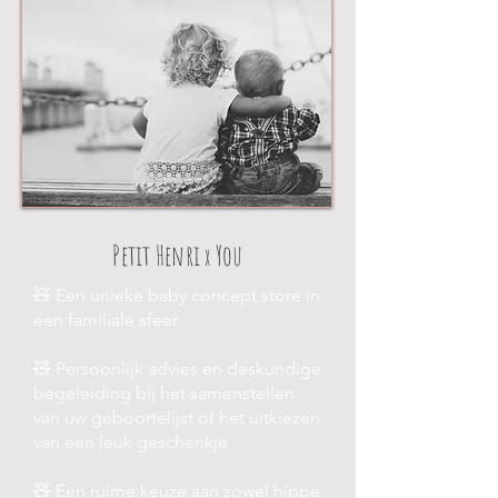
Petit He
nri
You
x
🧸 Een unieke baby concept store in
een familiale sfeer
🧸 Persoonlijk advies en deskundige
begeleiding bij het samenstellen
van uw geboortelijst of het uitkiezen
van een leuk geschenkje
🧸 Een ruime keuze aan zowel hippe