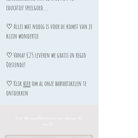
educatief speelgoed...
♡ Alles wat nodig is voor de komst van je
klein wondertje
♡ Vanaf €25 leveren we gratis in regio
Oostende!
♡ Klik
hier
om al onze babyartikelen te
ontdekken
"Even the smallest person can change the
world..."