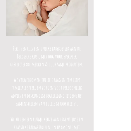
Petit Henri is een unieke babyboetiek aan de
Belgische kust, met oog voor specifiek
geselecteerde merken & duurzame producten.
We verwelkomen jullie graag in een hippe
familiale sfeer, en zorgen voor persoonlijk
advies en deskundige begeleiding tijdens het
samenstellen van jullie geboortelijst.
We bieden een ruime keuze aan eigentijdse en
klassieke babyartikelen, in harmonie met