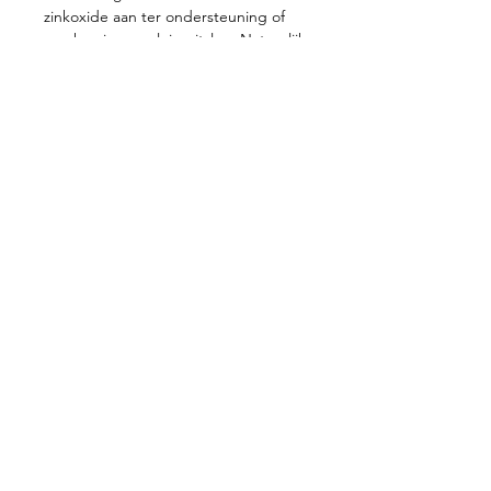
zinkoxide aan ter ondersteuning of
voorkoming van luieruitslag. Natuurlijk
op de aankleedkussenhoes van
Jollein! Is ‘ie vies? Dan kan ‘ie zo hup
de was in.
Contacteer ons