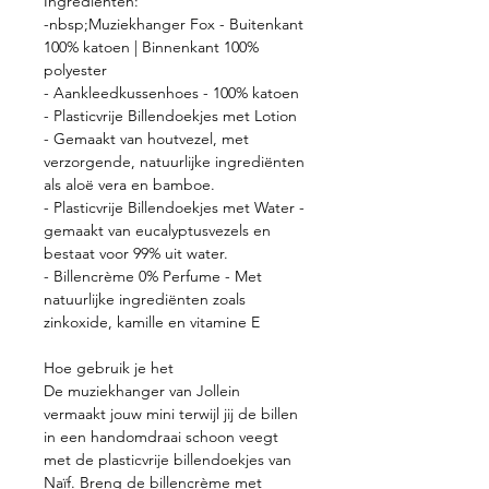
Ingrediënten:
-nbsp;Muziekhanger Fox - Buitenkant
100% katoen | Binnenkant 100%
polyester
- Aankleedkussenhoes - 100% katoen
- Plasticvrije Billendoekjes met Lotion
- Gemaakt van houtvezel, met
verzorgende, natuurlijke ingrediënten
als aloë vera en bamboe.
- Plasticvrije Billendoekjes met Water -
gemaakt van eucalyptusvezels en
bestaat voor 99% uit water.
- Billencrème 0% Perfume - Met
natuurlijke ingrediënten zoals
zinkoxide, kamille en vitamine E
Hoe gebruik je het
De muziekhanger van Jollein
vermaakt jouw mini terwijl jij de billen
in een handomdraai schoon veegt
met de plasticvrije billendoekjes van
Naïf. Breng de billencrème met