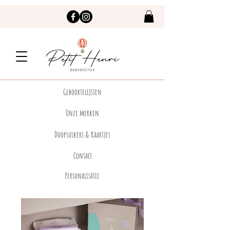
Geboortelijsten
Onze merken
Doopsuikers & Kaartjes
Contact
Personalisatie