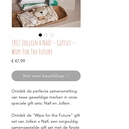
(RE) Jollein x Naïf - Giftset -
Wipe For The Future
Prijs
€ 47,99
Niet meer beschikbaar ♡
Ontdek de perfecte samensmelting
van twee geweldige merken in onze
speciale gift sets: Naïf en Jollein.
Ontdek de "Wipe for the Future" gift
set van Jollein x Naïf, een zorgvuldig
samengestelde gift set met de fijnste