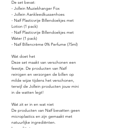
De set bevat:
- Jollein Muziekhanger Fox
- Jollein Aankleedkussenhoes
- Naïf Plasticvrije Billendoekjes met
Lotion (1 pack)
- Naïf Plasticvrije Billendoekjes met
Water (1 pack)
- Naïf Billencrème 0% Perfume (75ml)
Wat doet het
Deze set maakt van verschonen een
feestje. De producten van Naïf
reinigen en verzorgen de billen op
milde wijze tijdens het verschonen,
terwijl de Jollein producten jouw mini
in de watten legt!
Wat zit er in en wat niet
De producten van Naïf bevatten geen
microplastics en zijn gemaakt met
natuurlijke ingrediënten.