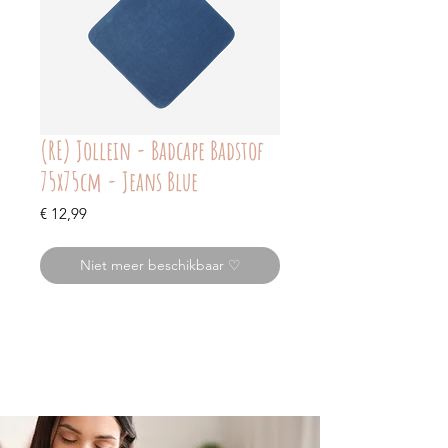
(RE) Jollein - Badcape Badstof
75x75cm - Jeans Blue
Prijs
€ 12,99
Niet meer beschikbaar ♡