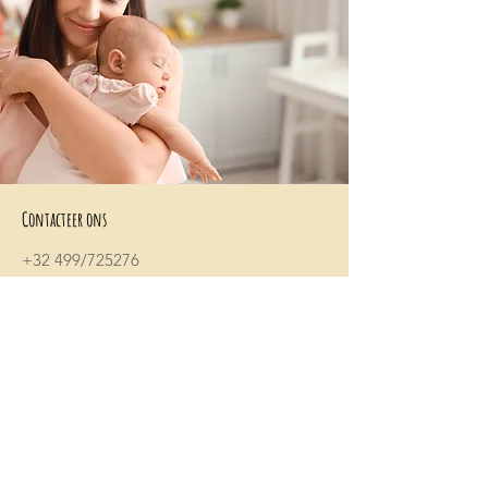
Contacteer ons
+32 499/725276
BE0705996979
hello@petit-henri.be
Petit Henri Babyboetiek
Spoorwegstraat 20
8400 Oostende
Openingstijden