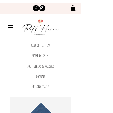
Geboortelijsten
Onze merken
Doopsuikers & Kaartjes
Contact
Personalisatie