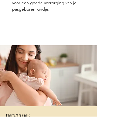
voor een goede verzorging van je
pasgeboren kindje.
Contacteer ons
+32 499/725276
BE0705996979