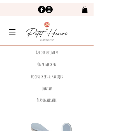
Geboortelijsten
Onze merken
Doopsuikers & Kaartjes
Contact
Personalisatie