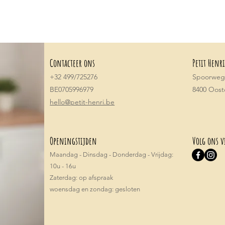
Contacteer ons
Petit Henri
+32 499/725276
Spoorwegs
BE0705996979
8400 Oos
hello@petit-henri.be
Openingstijden
Volg ons v
Maandag - Dinsdag - Donderdag - Vrijdag:
10u - 16u
​​Zaterdag: op afspraak
woensdag en zondag: gesloten