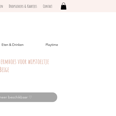
ken
Doopsuikers & Kaartjes
Contact
Eten & Drinken
Playtime
chermhoes voor wipstoeltje
Beige
meer beschikbaar ♡