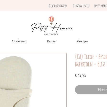
Geboortelijsten
Personalisatie
Onze mer
Onderweg
Kamer
Kleertjes
(CA) Trixie - Bes
BabyBjörn - Bliss 
Prijs
€ 43,95
Niet 