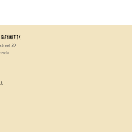
 Babyboetiek
traat 20
tende
ia