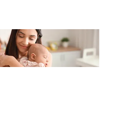
Contacteer ons
+32 499/725276
BE0705996979
hello@petit-henri.be