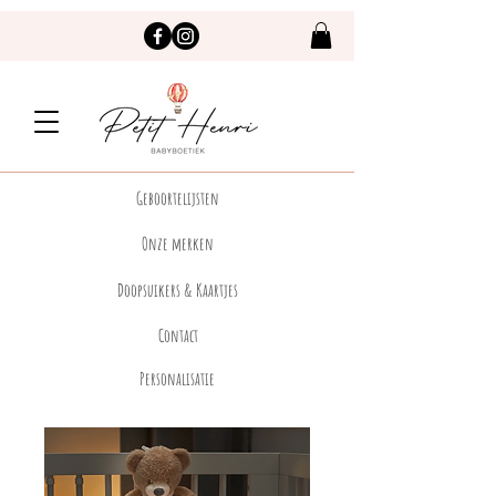
Geboortelijsten
Onze merken
Doopsuikers & Kaartjes
Contact
Personalisatie