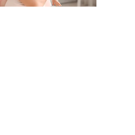
Contacteer ons
+32 499/725276
BE0705996979
hello@petit-henri.be
Petit Henri Babyboetiek
Spoorwegstraat 20
8400 Oostende
Openingstijden
Maandag - Dinsdag - Donderdag - Vrijdag:
10u - 16u
​​Zaterdag: op afspraak
woensdag en zondag: gesloten
Volg ons via