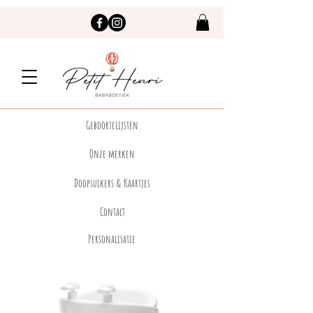
Geboortelijsten
Onze merken
Doopsuikers & Kaartjes
Contact
Personalisatie