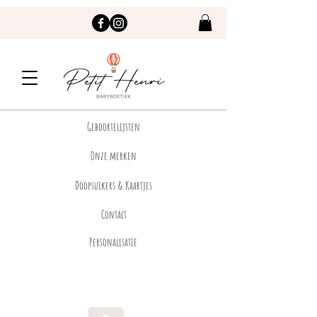
Geboortelijsten
Onze merken
Doopsuikers & Kaartjes
Contact
Personalisatie